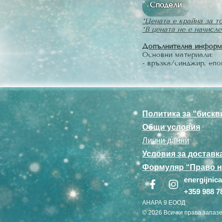
Сподели
*Цената е крайна за т
*В цената не е начис
Допълнителна информ
Основни материали:
- връзка/синджир, еп
Политика за “бискв
Общи условия
Лични данни
Условия за доставк
Формуляр “Право н
energijni
+359 988 7
АНАРА 9 ЕООД
© 2026 Всички права запазе