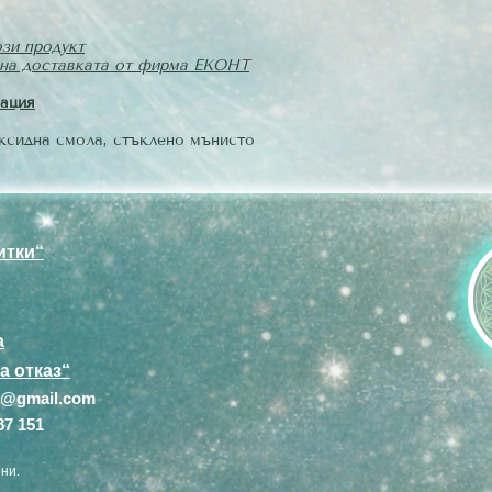
ози продукт
лена доставката от фирма ЕКОНТ
ация
оксидна смола, стъклено мънисто
итки“
а
а отказ“
ca@gmail.com
87 151
ни.