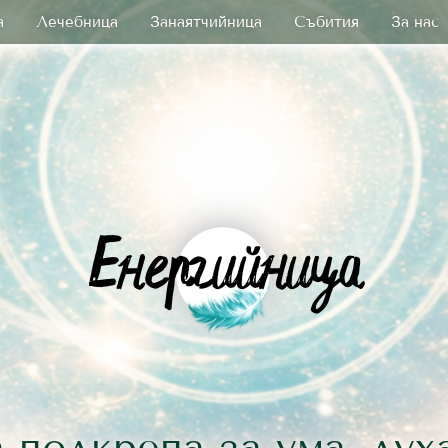
а
Лечебница
Занаятчийница
Събития
За нас
 подкрепа за ума, дух