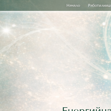
Начало
Работилниц
Енергийна