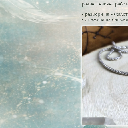
радиестезична работ
- размери на махалото: 
- дължина на синджир