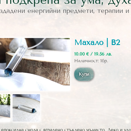
здадени енергийни предмети, терапии и
Махало | B2
10.00 € / 19.56 лв.
Наличност: 1бр.
Купи
 епоксидна смола с вградено стъклено мънисто. Леко и уд