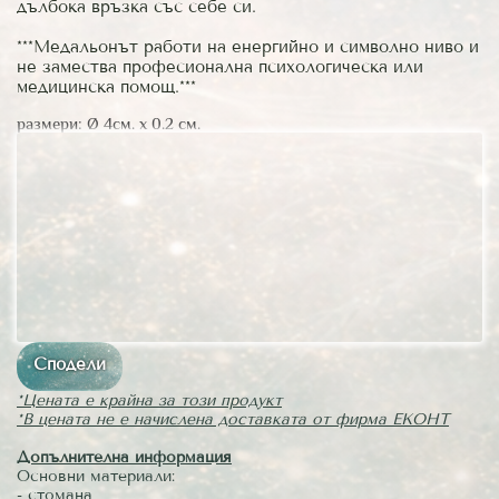
дълбока връзка със себе си.
***Медальонът работи на енергийно и символно ниво и
не замества професионална психологическа или
медицинска помощ.***
размери: Ø 4см. х 0.2 см.
Сподели
*Цената е крайна за този продукт
*В цената не е начислена доставката от фирма ЕКОНТ
Допълнителна информация
Основни материали:
- стомана