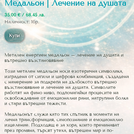
Медальон | Лечение на душата
35.00 € / 68.45 лв.
Наличност: 1бр.
Купи
Метален енергиен медальон – лечение на душата и
вътрешно възстановяване
Този метален медальон носи езотерична символика,
изградена от сигили и цифрова комбинация, създадена
с намерение за подкрепа на дълбокото вътрешно
възстановяване и лечение на душата. Символите
работят на фино ниво, подпомагайки процесите на
освобождаване от емоционални рани, натрупана болка
и стари вътрешни тежести.
Медальонът служи като тих спътник в моменти на
лична трансформация, самопознание и емоционално
изцеление. Подходящ е за хора, които преминават
през промяна, търсят утеха, вътрешен мир и по-