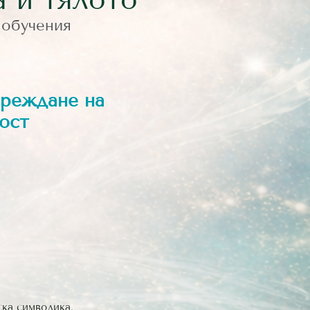
 обучения
ареждане на
дост
ска символика.