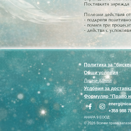
Поставката зарежда 
Полезни действия от
- подкрепя позитивн
- помага при процес
- действа с успокояв
Политика за “бискв
Общи условия
Лични данни
Условия за доставк
Формуляр “Право н
energijni
+359 988 7
АНАРА 9 ЕООД
© 2026 Всички права запазе