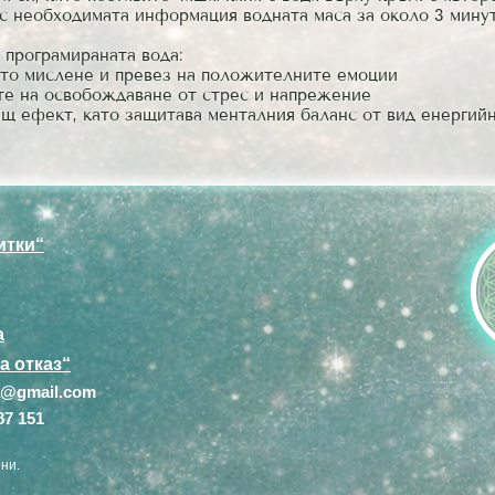
с необходимата информация водната маса за около 3 минут
 програмираната вода:
ото мислене и превез на положителните емоции
ите на освобождаване от стрес и напрежение
ащ ефект, като защитава менталния баланс от вид енергий
итки“
а
а отказ“
ca@gmail.com
87 151
ни.