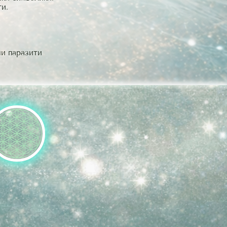
и.
ни паразити