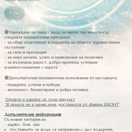
Купи
🔵Зареждане на чаша с вода за около три минути със
следните положителни програми:
- за общо изцеляване и подкрепа на общото здравословно
състояние
- за сила и протекция
- за ново начало, успех и привличане на позитиви
- за вътрешна радост, добра промяна, успешни
взаимоотношения с хората
🟢Допълнителни положителни излъчвания от поставката:
- подкрепа, успехи и победи
- жизненост, балансиране и добра почивка
*Цената е крайна за този продукт
*В цената не е начислена доставката от фирма ЕКОНТ
Допълнителна информация
Основни материали:
- дърво, боя, лак
поставките за вода са направени с цел подкрепа,