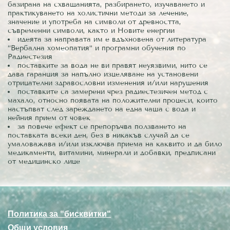
базирана на схващанията, разбирането, изучаването и
практикуването на холистични методи за лечение,
значение и употреба на символи от древността,
съвременни символи, както и Новите енергии
идеята за направата им е вдъхновена от литература
“Вербална хомеопатия“ и програмни обучения по
Радиестезия
поставките за вода не ви правят неуязвими, нито се
дава гаранция за напълно изцеляване на установени
отрицателни здравословни изменения и/или нарушения
поставките са замерени чрез радиестезичен метод с
махало, относно появата на положителни процеси, които
настъпват след зареждането на една чаша с вода и
нейния прием от човек
за повече ефект се препоръчва ползването на
поставката всеки ден, без в никакъв случай да се
умаловажава и/или изключва приема на каквито и да било
медикаменти, витамини, минерали и добавки, предписани
от медицинско лице
Политика за “бисквитки“
Общи условия