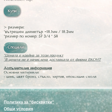
Купи
> размери:
*вътрешен диаметър ~18.1мм / 18.3мм
*размер по номер: 57 3/4 * 58
Сподели
*Цената е крайна за този продукт
*В цената не е начислена доставката от фирма ЕКОНТ
Допълнителна информация
Основни материали:
- цинк, цвят бронз, стъкло, хартия, епоксидна смола
Политика за “бисквитки“
Общи условия