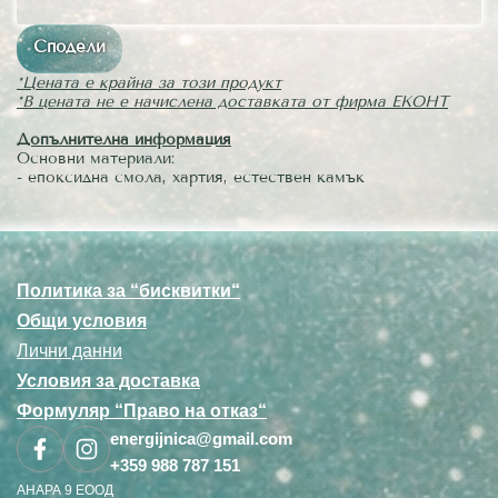
Сподели
*Цената е крайна за този продукт
*В цената не е начислена доставката от фирма ЕКОНТ
Допълнителна информация
Основни материали:
- епоксидна смола, хартия, естествен камък
Политика за “бисквитки“
Общи условия
Лични данни
Условия за доставка
Формуляр “Право на отказ“
energijnica@gmail.com
+359 988 787 151
АНАРА 9 ЕООД