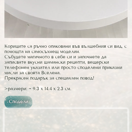
Кориците са ръчно опаковани във вълшебния си вид, с
помощта на самосъхнещ моделин.
Събудете магичното в себе си и започнете да
записвате вкусни шамански рецепти, вещерски
телефонен указател или просто споделени приказни
мисли за своята Вселена.
Прекрасен подарък за специален повод!
>размери: ~ 9.3 x 14.4 x 2.3 см.
Сподели