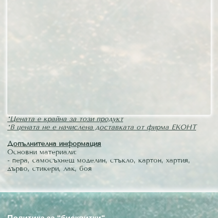
*Цената е крайна за този продукт
*В цената не е начислена доставката от фирма ЕКОНТ
Допълнителна информация
Основни материали:
- пера, самосъхнещ моделин, стъкло, картон, хартия,
дърво, стикери, лак, боя